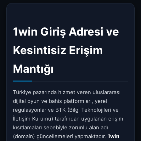
1win Giriş Adresi ve
Kesintisiz Erişim
Mantığı
Türkiye pazarında hizmet veren uluslararası
dijital oyun ve bahis platformları, yerel
regülasyonlar ve BTK (Bilgi Teknolojileri ve
İletişim Kurumu) tarafından uygulanan erişim
kısıtlamaları sebebiyle zorunlu alan adı
(domain) güncellemeleri yapmaktadır.
1win