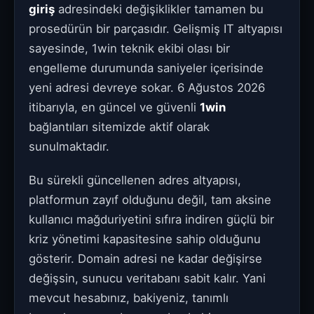
giriş
adresindeki değişiklikler tamamen bu
prosedürün bir parçasıdır. Gelişmiş IT altyapısı
sayesinde, 1win teknik ekibi olası bir
engelleme durumunda saniyeler içerisinde
yeni adresi devreye sokar. 6 Ağustos 2026
itibarıyla, en güncel ve güvenli
1win
bağlantıları sitemizde aktif olarak
sunulmaktadır.
Bu sürekli güncellenen adres altyapısı,
platformun zayıf olduğunu değil, tam aksine
kullanıcı mağduriyetini sıfıra indiren güçlü bir
kriz yönetimi kapasitesine sahip olduğunu
gösterir. Domain adresi ne kadar değişirse
değişsin, sunucu veritabanı sabit kalır. Yani
mevcut hesabınız, bakiyeniz, tanımlı