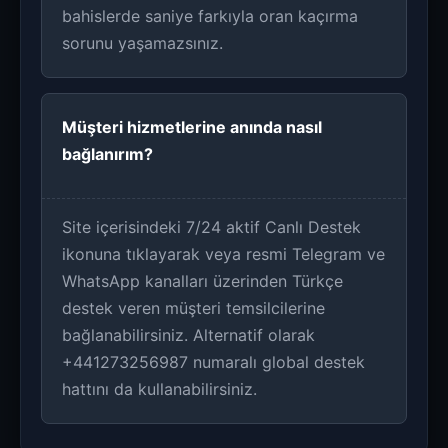
bahislerde saniye farkıyla oran kaçırma
sorunu yaşamazsınız.
Müşteri hizmetlerine anında nasıl
bağlanırım?
Site içerisindeki 7/24 aktif Canlı Destek
ikonuna tıklayarak veya resmi Telegram ve
WhatsApp kanalları üzerinden Türkçe
destek veren müşteri temsilcilerine
bağlanabilirsiniz. Alternatif olarak
+441273256987 numaralı global destek
hattını da kullanabilirsiniz.