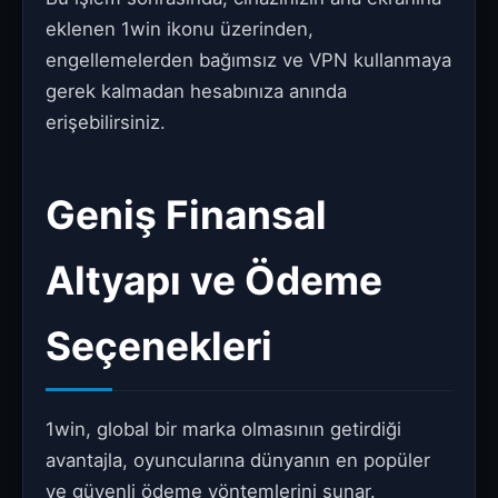
eklenen 1win ikonu üzerinden,
engellemelerden bağımsız ve VPN kullanmaya
gerek kalmadan hesabınıza anında
erişebilirsiniz.
Geniş Finansal
Altyapı ve Ödeme
Seçenekleri
1win, global bir marka olmasının getirdiği
avantajla, oyuncularına dünyanın en popüler
ve güvenli ödeme yöntemlerini sunar.