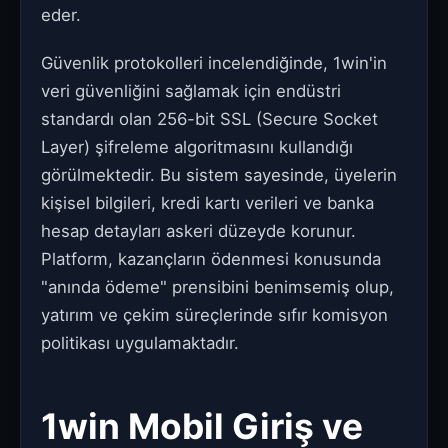
eder.
Güvenlik protokolleri incelendiğinde, 1win'in
veri güvenliğini sağlamak için endüstri
standardı olan 256-bit SSL (Secure Socket
Layer) şifreleme algoritmasını kullandığı
görülmektedir. Bu sistem sayesinde, üyelerin
kişisel bilgileri, kredi kartı verileri ve banka
hesap detayları askeri düzeyde korunur.
Platform, kazançların ödenmesi konusunda
"anında ödeme" prensibini benimsemiş olup,
yatırım ve çekim süreçlerinde sıfır komisyon
politikası uygulamaktadır.
1win Mobil Giriş ve